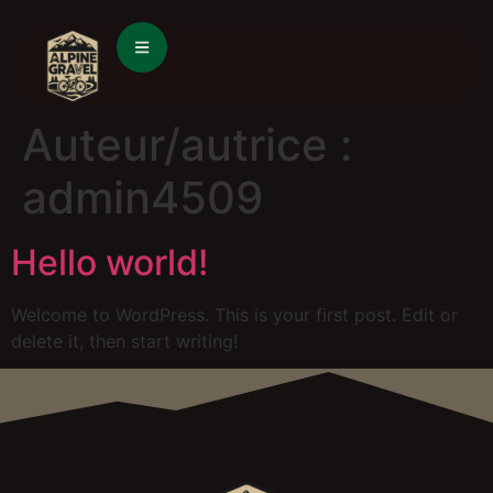
Auteur/autrice :
admin4509
Hello world!
Welcome to WordPress. This is your first post. Edit or
delete it, then start writing!